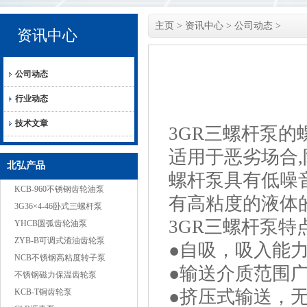
主页
>
资讯中心
>
公司动态
>
资讯中心
公司动态
行业动态
技术文章
3GR三螺杆泵的
适用于恶劣场合,
北弘产品
螺杆泵具有低噪
KCB-960不锈钢齿轮油泵
有高粘度的液体
3G36×4-46卧式三螺杆泵
3GR
三螺杆泵
特
YHCB圆弧齿轮油泵
ZYB-B可调式渣油齿轮泵
●自吸，吸入能
NCB不锈钢高粘度转子泵
●输送介质范围
不锈钢磁力保温齿轮泵
●挤压式输送，
KCB-T铜齿轮泵