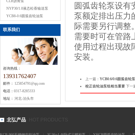
CLB沥青泵
圆弧齿轮泵设有
NYP30/1.0液态松香输送泵
泵额定排出压力
YCB8-0.6圆弧齿轮油泵
际需要另行调整
联系我们
需要时可在管路
使用过程出现故
安装。
咨询热线：
13931762407
上一篇：
YCB0.6/0.6圆弧
邮件：
125854791@qq.com
校正齿轮油泵组相当重要
下一
电话：
0317-8285333
地址：
河北-泊头市
北弘产品
HOT PRODUCTS
KCB-960不锈钢齿轮油泵
|
3G36×4-46卧式三螺杆泵
|
YHCB圆弧齿轮油泵
|