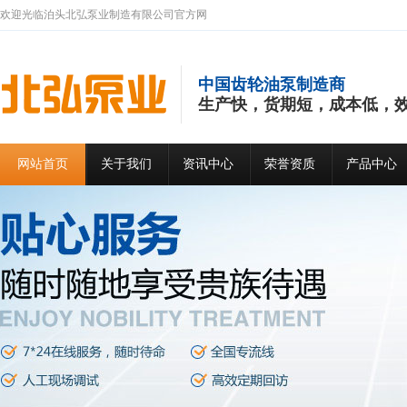
欢迎光临泊头北弘泵业制造有限公司官方网
中国齿轮油泵制造商
生产快，货期短，成本低，效
网站首页
关于我们
资讯中心
荣誉资质
产品中心