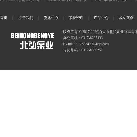
泵
|
CLB沥青泵
|
NYP30/1.0液态松香输送泵
|
YCB8-0.6圆弧齿轮油泵
|
首页
|
关于我们
|
资讯中心
|
荣誉资质
|
产品中心
|
成功案例
版权所有 © 2017-2020泊头市北弘泵业制造
办公座机：0317-8285333
E - mail：125854791@qq.com
传真号码：0317-8356252