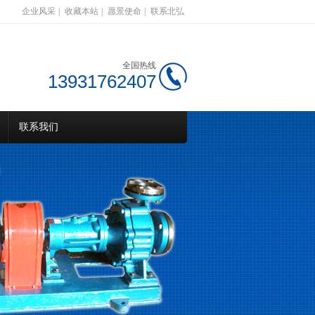
企业风采
|
收藏本站
|
愿景使命
|
联系北弘
全国热线
13931762407
联系我们