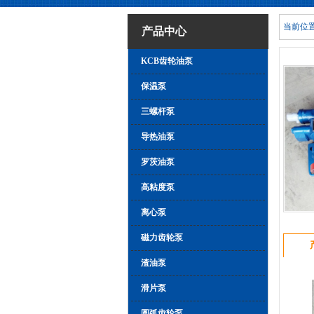
当前位置
产品中心
KCB齿轮油泵
保温泵
三螺杆泵
导热油泵
罗茨油泵
高粘度泵
离心泵
磁力齿轮泵
渣油泵
滑片泵
圆弧齿轮泵