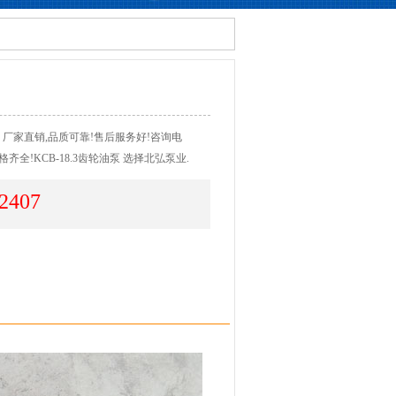
油泵 厂家直销,品质可靠!售后服务好!咨询电
泵规格齐全!KCB-18.3齿轮油泵 选择北弘泵业.
2407