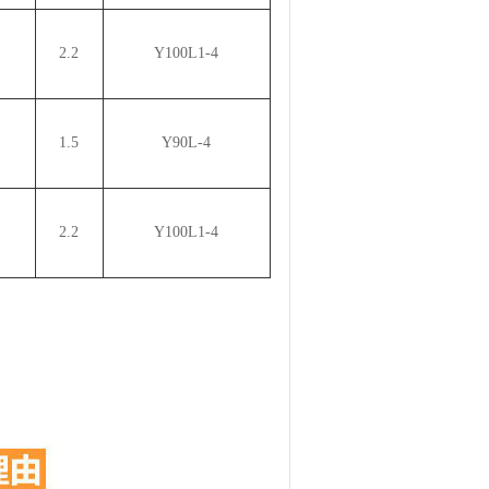
2.2
Y100L1-4
1.5
Y90L-4
2.2
Y100L1-4