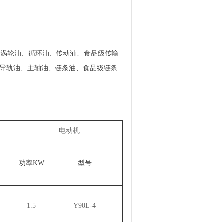
油、涡轮油、循环油、传动油、食品级传输
导轨油、主轴油、链条油、食品级链条
电动机
率
功率KW
型号
1.5
Y90L-4