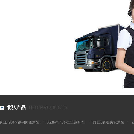
北弘产品
HOT PRODUCTS
KCB-960不锈钢齿轮油泵
|
3G36×4-46卧式三螺杆泵
|
YHCB圆弧齿轮油泵
|
泵
|
CLB沥青泵
|
NYP30/1.0液态松香输送泵
|
YCB8-0.6圆弧齿轮油泵
|