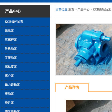
当前位置:
主页
>
产品中心
>
KCB齿轮油泵
产品中心
KCB齿轮油泵
保温泵
三螺杆泵
导热油泵
罗茨油泵
高粘度泵
离心泵
磁力齿轮泵
产品详情
渣油泵
滑片泵
圆弧齿轮泵