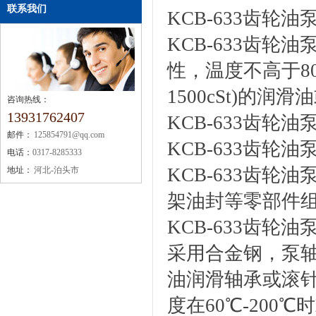
联系我们
KCB-633齿轮油
KCB-633齿
性，温度不高于80℃，粘
1500cSt)的
咨询热线：
13931762407
KCB-633齿轮
邮件：
125854791@qq.com
KCB-633齿轮
电话：
0317-8285333
KCB-633齿
地址：
河北-泊头市
架油封等零部件
KCB-633齿轮
采用合金钢，泵轴
油润滑轴承或滚针
度在60℃-20