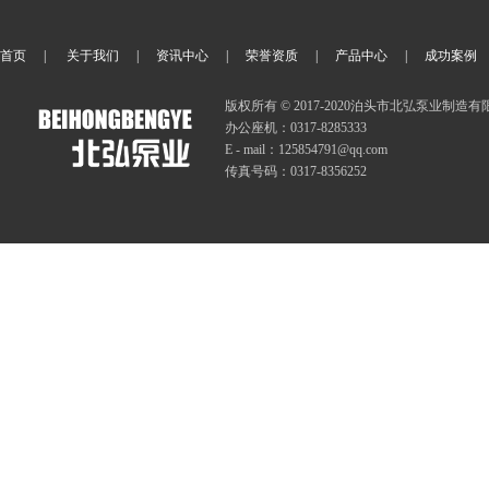
泵
|
CLB沥青泵
|
NYP30/1.0液态松香输送泵
|
YCB8-0.6圆弧齿轮油泵
|
首页
|
关于我们
|
资讯中心
|
荣誉资质
|
产品中心
|
成功案例
版权所有 © 2017-2020泊头市北弘泵业制造
办公座机：0317-8285333
E - mail：125854791@qq.com
传真号码：0317-8356252