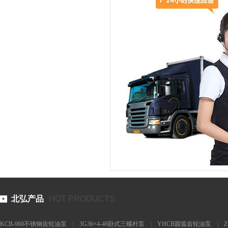
北弘产品
HOT PRODUCTS
KCB-960不锈钢齿轮油泵
|
3G36×4-46卧式三螺杆泵
|
YHCB圆弧齿轮油泵
|