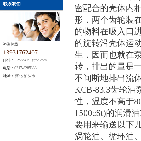
联系我们
密配合的壳体内相
形，两个齿轮装
的物料在吸入口
的旋转沿壳体运
咨询热线：
13931762407
生，因而也就在
邮件：
125854791@qq.com
转，排出的量是
电话：
0317-8285333
不间断地排出流
地址：
河北-泊头市
KCB-83.3
性，温度不高于80℃，粘
1500cSt)的润
要用来输送以下
涡轮油、循环油