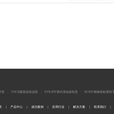
螺杆泵
|
YHCB圆弧齿轮油泵
|
ZYB-B可调式渣油齿轮泵
|
NCB不锈钢高粘度转
YCB8-0.6圆弧齿轮油泵
|
质
|
产品中心
|
成功案例
|
应用行业
|
解决方案
|
联系我们
|