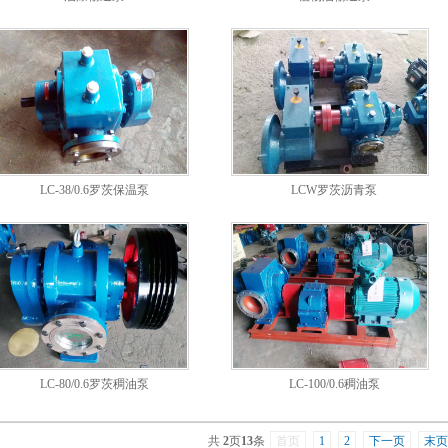
LC-38/0.6罗茨保温泵
LCW罗茨沥青泵
LC-80/0.6罗茨稠油泵
LC-100/0.6稠油泵
共
2
页
13
条
首页
1
2
下一页
末页