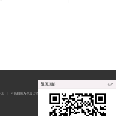
返回顶部
关闭
子泵
|
不锈钢磁力保温齿轮泵
|
KCB-T铜齿轮