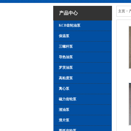
主页
>
产品中心
KCB齿轮油泵
保温泵
三螺杆泵
导热油泵
罗茨油泵
高粘度泵
离心泵
磁力齿轮泵
渣油泵
滑片泵
圆弧齿轮泵