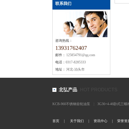
联系我们
咨询热线：
13931762407
邮件：
125854791@qq.com
电话：
0317-8285333
地址：
河北-泊头市
北弘产品
HOT PRODUCTS
KCB-960不锈钢齿轮油泵
|
3G36×4-46卧式三
泵
|
CLB沥青泵
|
NYP30/1.0液态松香输送泵
|
首页
|
关于我们
|
资讯中心
|
荣誉资