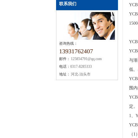
联系我们
YC
YC
15
YC
咨询热线：
13931762407
YC
邮件：
125854791@qq.com
与渐
电话：
0317-8285333
低、
地址：
河北-泊头市
YC
围内
YC
定。
1、
YC
（1