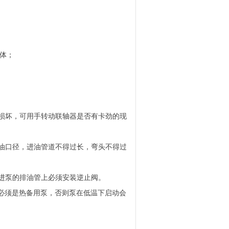
体；
否损坏，可用手转动联轴器是否有卡劲的现
排油口径，进油管道不得过长，弯头不得过
在进泵的排油管上必须安装逆止阀。
，必须是热备用泵，否则泵在低温下启动会