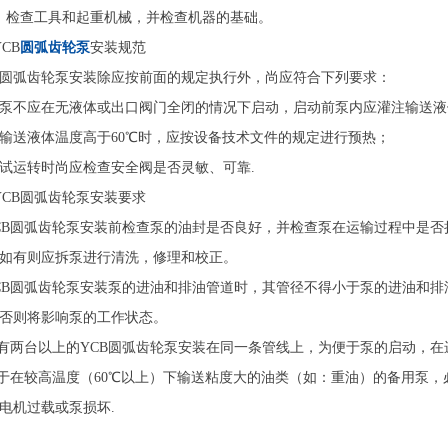
）检查工具和起重机械，并检查机器的基础。
YCB
圆弧齿轮泵
安装规范
B圆弧齿轮泵安装除应按前面的规定执行外，尚应符合下列要求：
泵不应在无液体或出口阀门全闭的情况下启动，启动前泵内应灌注输送液
输送液体温度高于60℃时，应按设备技术文件的规定进行预热；
试运转时尚应检查安全阀是否灵敏、可靠.
YCB圆弧齿轮泵安装要求
YCB圆弧齿轮泵安装前检查泵的油封是否良好，并检查泵在运输过程中是
如有则应拆泵进行清洗，修理和校正。
YCB圆弧齿轮泵安装泵的进油和排油管道时，其管径不得小于泵的进油和
否则将影响泵的工作状态。
当有两台以上的YCB圆弧齿轮泵安装在同一条管线上，为便于泵的启动，
对于在较高温度（60℃以上）下输送粘度大的油类（如：重油）的备用泵
电机过载或泵损坏.