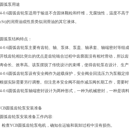
B圆弧泵用途
B4-0.6圆弧齿轮泵适用于输送不含固体颗粒和纤维，无腐蚀性，温度不高于80℃，粘度
00cSt)的润滑油或性质类似润滑油的其它液体。
B圆弧泵结构特点：
B4-0.6圆弧齿轮泵主要有齿轮、轴、泵体、泵盖、轴承套、轴端密封等
开线齿轮相比突出的优点是齿轮啮合过程中齿廓面没有相对滑动，所以齿
寿命长、效率高。该泵摆脱了传统设计的束缚，使得齿轮泵在设计、生产
B4-0.6圆弧齿轮泵设有安全阀作为超载保护，安全阀全回流压力为泵额定
根据实际需要另行调整。但注意本安全阀不能作减压阀长期工作，需要时
B4-0.6圆弧齿轮泵轴端密封设计为两种形式，一种为机械密封，一种是
YCB圆弧齿轮泵安装准备
B圆弧齿轮泵安装准备工作内容:
）检查YCB圆弧齿轮泵电机，确知在运输和装卸过程中没有损伤。