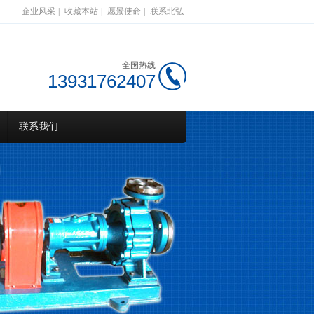
企业风采
|
收藏本站
|
愿景使命
|
联系北弘
全国热线
13931762407
联系我们