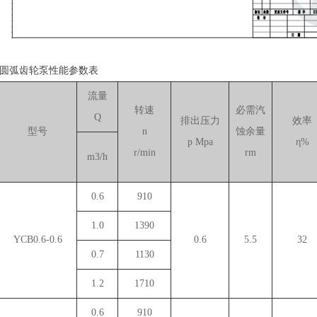
B圆弧齿轮泵性能参数表
流量
转速
必需汽
Q
排出压力
效率
型号
n
蚀余量
p Mpa
η%
r/min
rm
m3/h
0.6
910
1.0
1390
YCB0.6-0.6
0.6
5.5
32
0.7
1130
1.2
1710
0.6
910