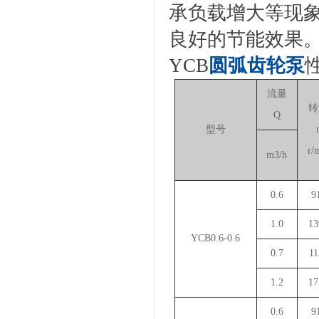
承负载增大等现
良好的节能效果
YCB
圆弧齿轮泵
流量
转
Q
型号
r/
m3/h
0.6
9
1.0
13
YCB0.6-0.6
0.7
11
1.2
17
0.6
9