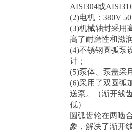
AISI304或AIS
(2)电机：380V 
(3)机械轴封采
高了耐磨性和滋
(4)不锈钢圆弧
计；
(5)泵体、泵盖
(6)采用了双圆
送泵。（渐开线
低）
圆弧齿轮在两啮
象，解决了渐开