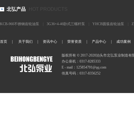
北弘产品
HOT PRODUCTS
KCB-960不锈钢齿轮油泵
|
3G36×4-46卧式三螺杆泵
|
YHCB圆弧齿轮油泵
|
泵
|
CLB沥青泵
|
NYP30/1.0液态松香输送泵
|
YCB8-0.6圆弧齿轮油泵
|
首页
|
关于我们
|
资讯中心
|
荣誉资质
|
产品中心
|
成功案例
版权所有 © 2017-2020泊头市北弘泵业制造
办公座机：0317-8285333
E - mail：125854791@qq.com
传真号码：0317-8356252