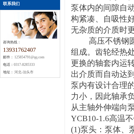
联系我们
泵体内的间隙自
构紧凑、自吸性
无杂质的介质时
高压不锈钢圆弧
咨询热线：
13931762407
组成。齿轮经热
邮件：
125854791@qq.com
更换的轴套内运
电话：
0317-8285333
出介质而自动达
地址：
河北-泊头市
泵内有设计合理
力小，因此轴承
从主轴外伸端向
YCB10-1.6高
(1)泵头：泵体