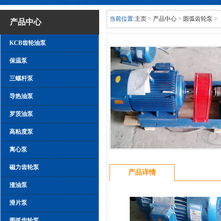
当前位置:
主页
>
产品中心
>
圆弧齿轮泵
>
产品中心
KCB齿轮油泵
保温泵
三螺杆泵
导热油泵
罗茨油泵
高粘度泵
离心泵
磁力齿轮泵
产品详情
渣油泵
滑片泵
圆弧齿轮泵